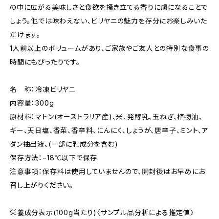
の中に広がる美味しさと食欲を掻き立てる香りに虜になることで
しょう。他では味わえない、ビリヤニの魅力を存分にお楽しみいた
だけます。
1人前以上のボリュームがあり、ご家族やご友人との特別な食事の
時間にもぴったりです。
名 称：冷凍ビリヤニ
内容量：300g
原材料：マトン(オーストラリア産)、米、発酵乳、玉ねぎ、植物油、
ギー、天日塩、香菜、香辛料、にんにく、しょうが、唐辛子、ミント、ア
ダン抽出液、(一部に乳成分を含む)
保存方法：−18℃以下で保存
注意事項：保存料は使用していませんので、開封後はお早めにお
召し上がりください。
栄養成分表示(100g当たり)〈サンプル品分析による推定値〉