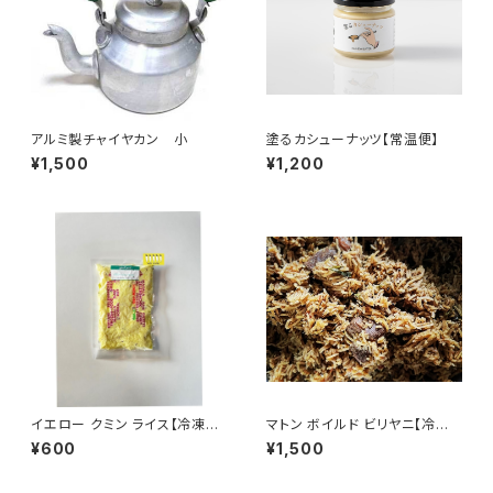
アルミ製チャイヤカン 小
塗るカシューナッツ【常温便】
¥1,500
¥1,200
イエロー クミン ライス【冷凍
マトン ボイルド ビリヤニ【冷凍
便】
便】
¥600
¥1,500