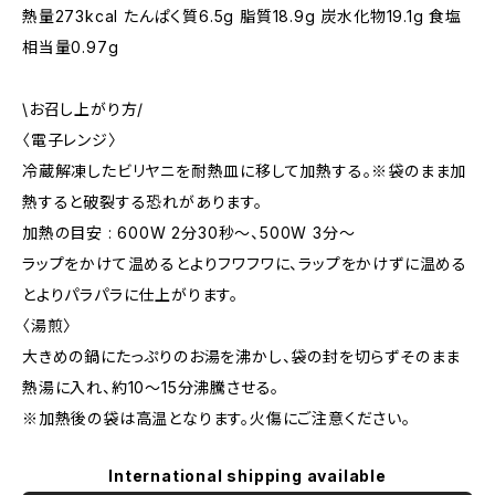
熱量273kcal たんぱく質6.5g 脂質18.9g 炭水化物19.1g 食塩
相当量0.97g
\お召し上がり方/
〈電子レンジ〉
冷蔵解凍したビリヤニを耐熱皿に移して加熱する。※袋のまま加
熱すると破裂する恐れがあります。
加熱の目安 : 600W 2分30秒〜、500W 3分〜
ラップをかけて温めるとよりフワフワに、ラップをかけずに温める
とよりパラパラに仕上がります。
〈湯煎〉
大きめの鍋にたっぷりのお湯を沸かし、袋の封を切らずそのまま
熱湯に入れ、約10〜15分沸騰させる。
※加熱後の袋は高温となります。火傷にご注意ください。
International shipping available