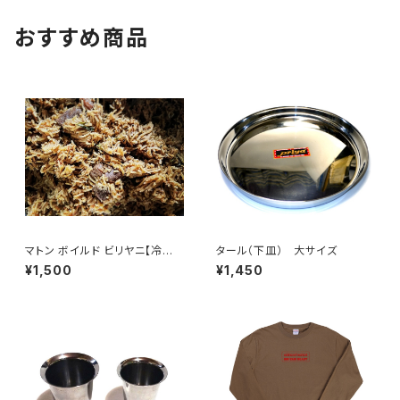
おすすめ商品
マトン ボイルド ビリヤニ【冷凍
タール（下皿） 大サイズ
便】
¥1,500
¥1,450