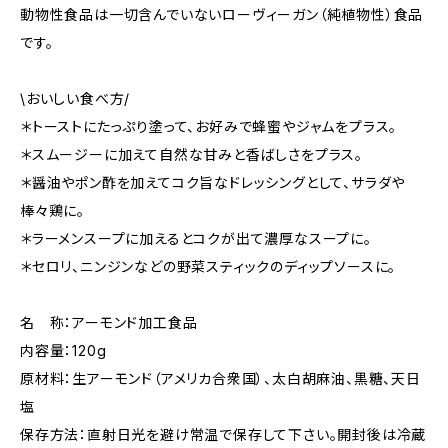
動物性食品は一切含んでいないローヴィーガン（純植物性）食品
です。
\おいしい食べ方/
＊トーストにたっぷり塗って、お好みで蜂蜜やジャムをプラス。
＊スムージーに加えて自然な甘みと香ばしさをプラス。
＊醤油やポン酢を加えてコク旨なドレッシングとして、サラダや
棒々鶏に。
＊ラーメンスープに加えるとコクが出て濃厚なスープに。
＊セロリ、ニンジンなどの野菜スティックのディップソースに。
名 称：アーモンド加工食品
内容量：120g
原材料：生アーモンド（アメリカ合衆国）、太白胡麻油、黒糖、天日
塩
保存方法：直射日光を避け常温で保存して下さい。開封後は冷蔵